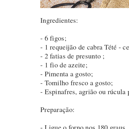
Ingredientes:
- 6 figos;
- 1 requeijão de cabra Tété - c
- 2 fatias de presunto ;
- 1 fio de azeite;
- Pimenta a gosto;
- Tomilho fresco a gosto;
- Espinafres, agrião ou rúcula
Preparação:
- Ligue o forno nos 180 graus.