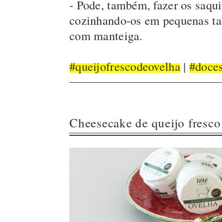
- Pode, também, fazer os saqu
cozinhando-os em pequenas taç
com manteiga.
#queijofrescodeovelha
|
#doce
Cheesecake de queijo fresco