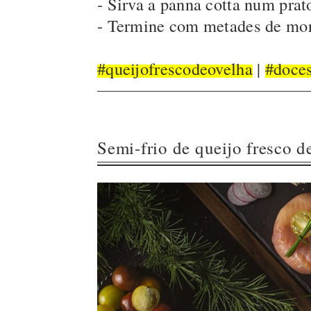
- Sirva a panna cotta num prat
- Termine com metades de mora
#queijofrescodeovelha
|
#doce
Semi-frio de queijo fresco d
fumado